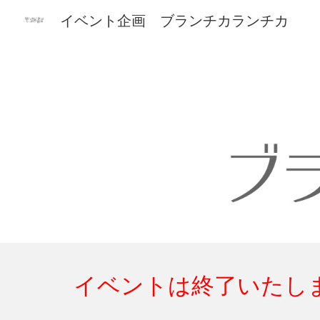
イベント企画 ブランチカランチカ
Sk
イベントは終了いたし