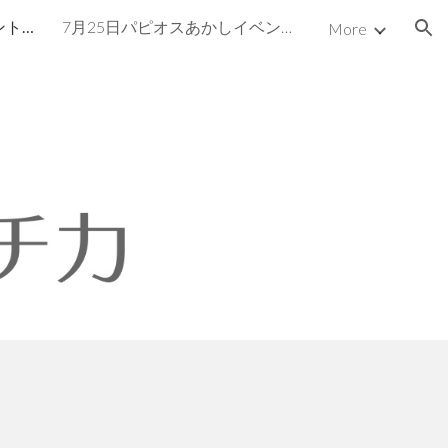
5月2日パピオスあかしイベント詳細
7月25日パピオスあかしイベント詳細
More
ion