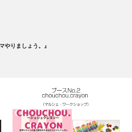
マやりましょう。』