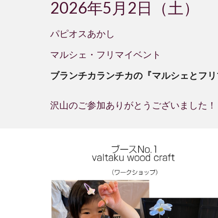
2026年5月2日（土）
パピオスあかし
マルシェ・フリマイベント
ブランチカランチカの『マルシェとフリ
沢山のご参加ありがとうございました！